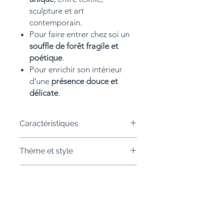
sculpture et art
contemporain.
Pour faire entrer chez soi un
souffle de forêt fragile et
poétique
.
Pour enrichir son intérieur
d’une
présence douce et
délicate
.
Caractéristiques
Matériaux
: bois flotté, textiles
Thème et style
teints par éco-impression
(empreintes végétales), fils et
Style :
organique, abstrait,
détails cousus. Monté sur tableau
Authenticité
minimaliste
toile de coton
Thème :
bois, lichens, mousses,
Format
: 40x80cm
Œuvre originale
– pièce unique
galets, connexion au vivant,
Technique
: assemblage textile et
Livraison
signée.
mémoire vivante, totem
bois, travail du volume et des
Certificat et facture fournis.