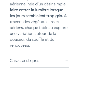
aérienne. née d’un désir simple :
faire entrer la lumière lorsque
les jours semblaient trop gris.
À
travers des végétaux fins et
aériens, chaque tableau explore
une variation autour de la
douceur, du souffle et du
renouveau.
Caractéristiques
Œuvre originale
– technique mixte,
Thème et style
collage contemporain,
superpositions de papier et
Thème : hiver, arbre, rythme
acrylique, pièce unique signée.
Authenticité
naturel, douceur, intériorisation
Papier sans acide, protection anti-
Style : semi figuratif, œuvre
UV
Œuvre originale
– pièce unique
texturée, moderne
Format
œuvre 10x15, livrée
Livraison
signée.
Couleurs dominantes : palette
encadrée
au format
33x20 cm,
Certificat d'authenticité et facture
bleutée avec des touches de