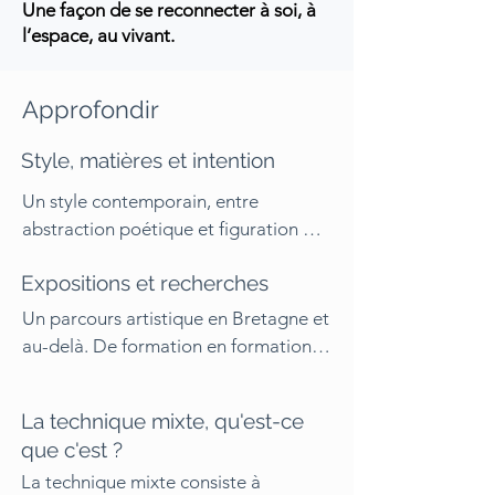
Une façon de se reconnecter à soi, à
l’espace, au vivant.
Approfondir
Style, matières et intention
Un style contemporain, entre 
abstraction poétique et figuration 
épurée.

Expositions et recherches
 Un univers poétique et onirique.

Un parcours artistique en Bretagne et 
Palette : neutres poudrés, bleus-gris, 
au-delà. De formation en formation, 
ocres doux, rouges profonds, coloris 
d’exposition en exposition, j’ai 
terre.

construit pas à pas ma démarche 
La technique mixte, qu'est-ce
d’artiste plasticienne.

que c'est ?
Écriture visuelle : compositions 
Chaque étape m’a permis d’affiner 
épurées, grandes respirations, lignes 
La technique mixte consiste à 
ma pratique, de rencontrer des 