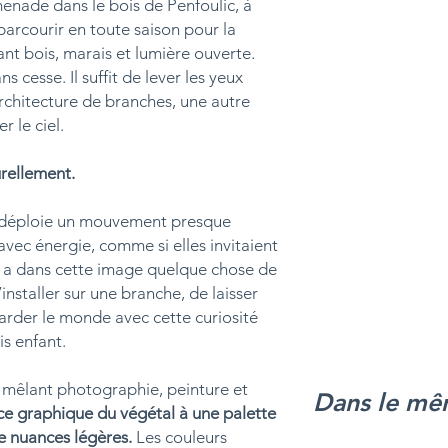
enade dans le bois de Penfoulic, à
parcourir en toute saison pour la
nt bois, marais et lumière ouverte.
s cesse. Il suffit de lever les yeux
rchitecture de branches, une autre
r le ciel.
urellement.
e déploie un mouvement presque
avec énergie, comme si elles invitaient
 y a dans cette image quelque chose de
s’installer sur une branche, de laisser
garder le monde avec cette curiosité
s enfant.
 mêlant photographie, peinture et
Dans le mê
rce graphique du végétal à une palette
e nuances légères.
Les couleurs