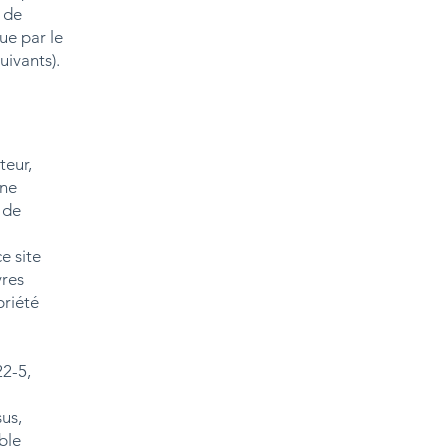
 de
que par le
uivants).
teur,
une
 de
e site
vres
priété
22-5,
sus,
ble