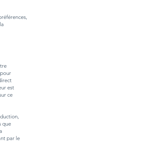
préférences,
la
tre
 pour
direct
eur est
sur ce
duction,
s que
a
nt par le