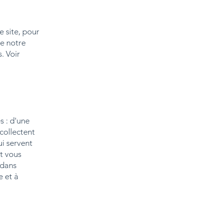
e site, pour
de notre
. Voir
s : d'une
collectent
ui servent
t vous
 dans
e et à