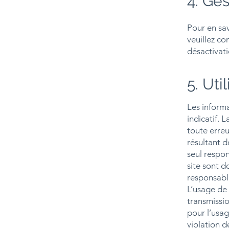
4. Ge
Pour en sav
veuillez co
désactivati
5. Uti
Les informa
indicatif. 
toute erreu
résultant d
seul respon
site sont d
responsabl
L’usage de
transmissio
pour l’usag
violation d