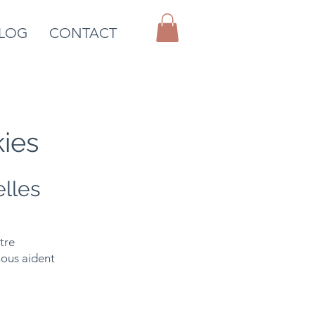
LOG
CONTACT
kies
lles
tre
nous aident