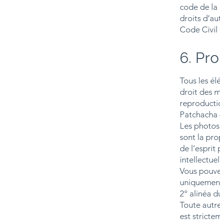
code de la 
droits d’au
Code Civil 
6. Pro
Tous les él
droit des m
reproductio
Patchacha 
Les photos 
sont la pro
de l’esprit
intellectuel
Vous pouvez
uniquement 
2° alinéa d
Toute autre
est stricte