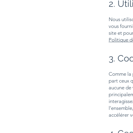
2. Uti
Nous utilis
vous fourni
site et pou
Politique d
3. Coo
Comme la pl
part ceux q
aucune de v
principale
interagisse
l’ensemble,
accélérer v