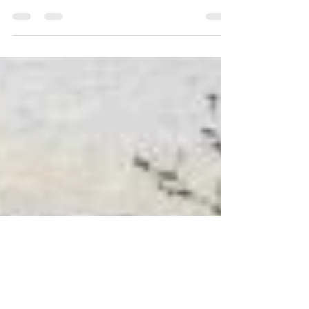
Une exposition commence bien avant le jour du
vernissage. Dans le silence de l’atelier, au moment
des choix, des doutes… et de ce qui se précise
peu à peu. À quelques semaines de ma prochaine
exposition à Quimper, j’ai pris le temps de mettre
des mots sur ce passage un peu particulier.