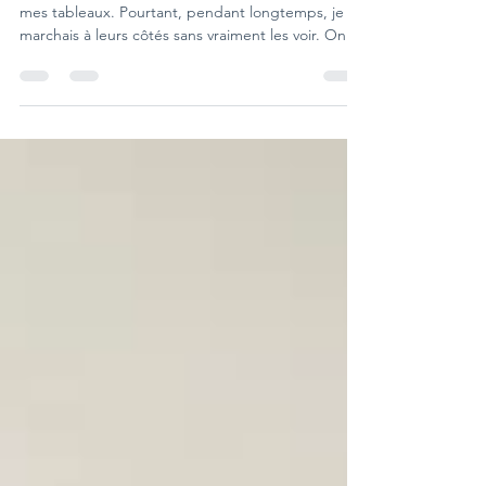
Aujourd'hui, les arbres reviennent sans cesse dans
mes tableaux. Pourtant, pendant longtemps, je
marchais à leurs côtés sans vraiment les voir. On
me demande souvent « pourquoi peindre des
arbres », mais ce n'est pas seulement un sujet que
j'ai choisi de peindre. Peu à peu, ils sont devenus
une manière de regarder le monde, puis un
véritable langage artistique. Je vivais entourée
d'arbres sans vraiment les voir Entre balades en
forêt et jardinage, je passais beaucoup de temps