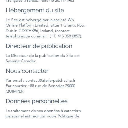
Française (France), né(e) le 26/11/1963
Hébergement du site
Le Site est hébergé par la société Wix
Online Platform Limited, situé 1 Grant’s Row,
Dublin 2 D02HX96, Ireland, (contact
téléphonique ou email : (+1)
415 358 0857)
.
Directeur de publication
Le Directeur de la publication du Site est
Sylviane Caradec.
Nous contacter
Par email :
contact@atelierpatchacha.fr
Par courrier : 88 rue de Bénodet 29000
QUIMPER
Données personnelles
Le traitement de vos données à caractère
personnel est régi par notre
Politique de
confidentialité
conformément au Règlement
Général sur la Protection des Données