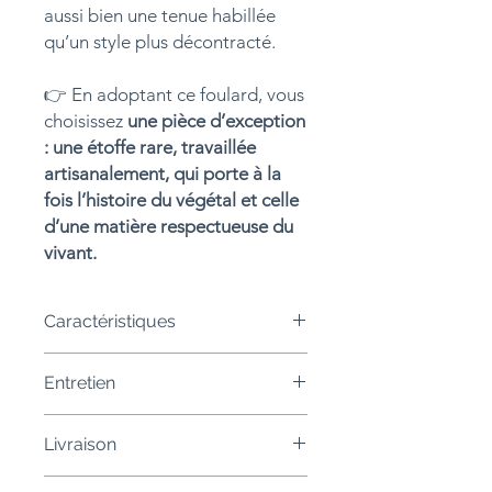
aussi bien une tenue habillée
qu’un style plus décontracté.
👉 En adoptant ce foulard, vous
choisissez
une pièce d’exception
: une étoffe rare, travaillée
artisanalement, qui porte à la
fois l’histoire du végétal et celle
d’une matière respectueuse du
vivant.
Caractéristiques
Pièce unique
– foulard en
soie
Entretien
sauvage
, réalisé en éco-impression
végétale.
lavage doux à la main, eau tiède,
Matière
: soie naturelle, légère et
Livraison
savon neutre.
fluide.
Dimensions
: environ 60x190 cm.
Frais de livraison ajoutés au