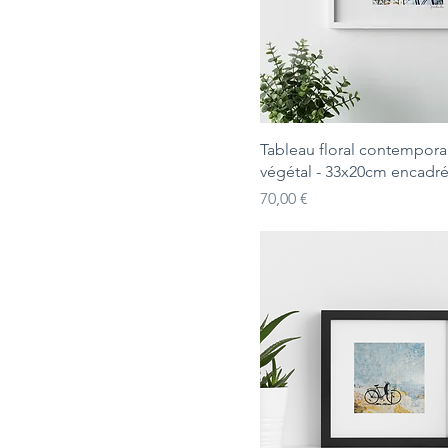
Tableau floral contempora
végétal - 33x20cm encadr
Prix
70,00 €