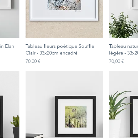
in Elan
Tableau fleurs poétique Souffle
Tableau natu
é
Clair - 33x20cm encadré
légère - 33x
Prix
Prix
70,00 €
70,00 €