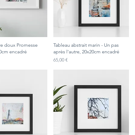
re doux Promesse
Tableau abstrait marin - Un pas
20cm encadré
après l'autre, 20x20cm encadré
Prix
65,00 €