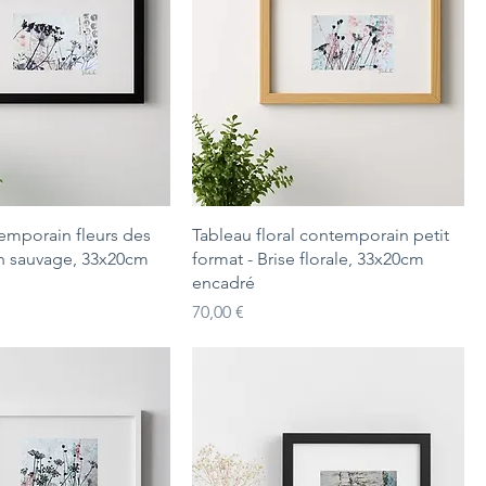
emporain fleurs des
Tableau floral contemporain petit
n sauvage, 33x20cm
format - Brise florale, 33x20cm
encadré
Prix
70,00 €