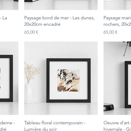
- La
Paysage bord de mer - Les dunes,
Paysage mari
20x20cm encadré
rochers, 20x
Prix
Prix
65,00 €
65,00 €
derne -
Tableau floral contemporain -
Oeuvre d'art 
dré
Lumière du soir
hivernale - G