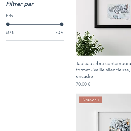
Filtrer par
Prix
60 €
70 €
Tableau arbre contemporai
format - Veille silencieus
encadré
Prix
70,00 €
Nouveau