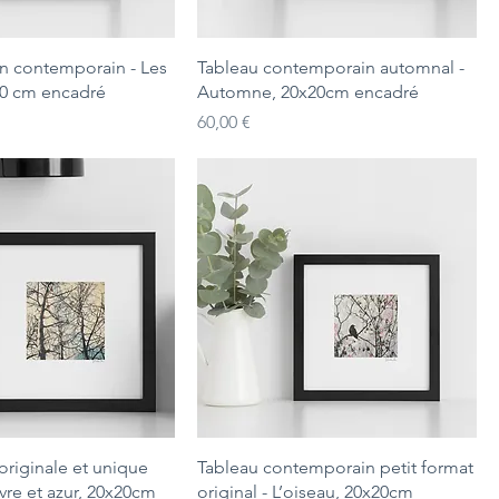
n contemporain - Les
Tableau contemporain automnal -
20 cm encadré
Automne, 20x20cm encadré
Prix
60,00 €
originale et unique
Tableau contemporain petit format
ivre et azur, 20x20cm
original - L’oiseau, 20x20cm