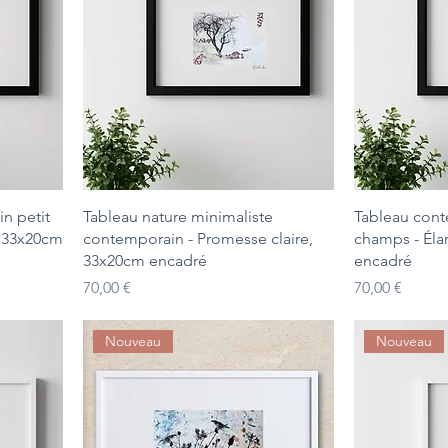
n petit
Tableau nature minimaliste
Tableau cont
e, 33x20cm
contemporain - Promesse claire,
champs - Éla
33x20cm encadré
encadré
Prix
Prix
70,00 €
70,00 €
Nouveau
Nouveau