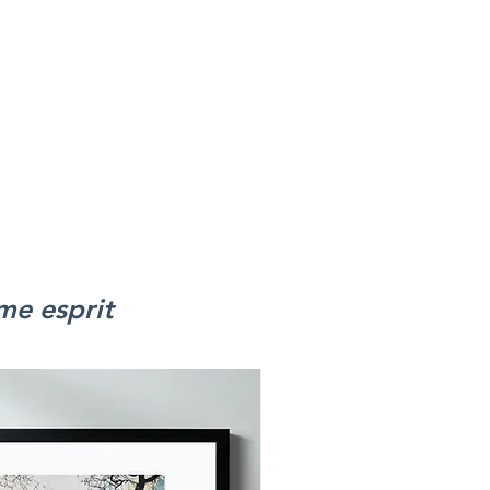
et solide
me esprit
Nouveau