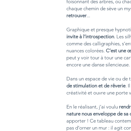
foisonnant des arbres, où cha
chaque chemin de sève un my
retrouver
...
Graphique et presque hypnot
invite à l’introspection
. Les si
comme des calligraphies, s’en
nuances colorées.
C’est une œ
peut y voir tour à tour une ca
encore une danse silencieuse.
Dans un espace de vie ou de t
de stimulation et de rêverie
. 
créativité et ouvre une porte v
En le réalisant, j’ai voulu
rendr
nature nous enveloppe de sa 
apporter ! Ce tableau contemp
pas d’orner un mur : il agit co