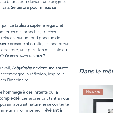
Emballage soigné 
que bifurcation devient une énigme,
stère.
Se perdre pour mieux se
ique,
ce tableau capte le regard et
lhouettes des branches, tracées
trelacent sur un fond ponctué de
uvre presque abstraite
, le spectateur
rte secrète, une partition musicale ou
Qu’y verrez-vous, vous ?
ravail,
Labyrinthe
devient une source
Dans le mê
Il accompagne la réflexion, inspire la
ers l’imaginaire.
Nouveau
e hommage à ces instants où la
complexité
. Les arbres ont tant à nous
orain abstrait nature ne se contente
mme un miroir intérieur, r
évélant à