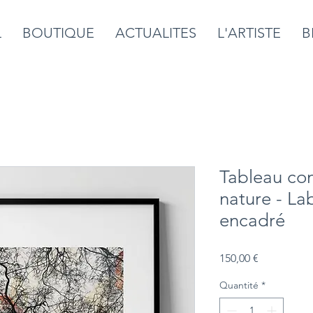
L
BOUTIQUE
ACTUALITES
L'ARTISTE
B
Tableau con
nature - La
encadré
Prix
150,00 €
Quantité
*