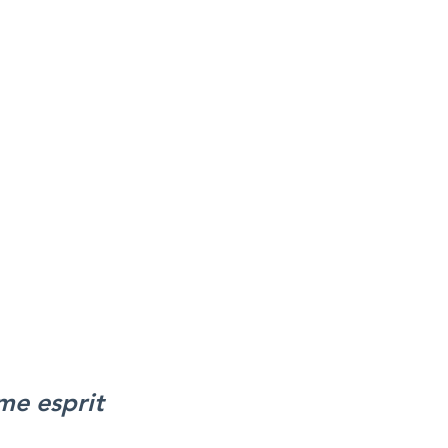
14 jours pour retourner l’oeuvre
et
rsé à hauteur du prix total payé
siérez votre toile murale
 un chiffon en tissu microfibre sec
plumeau.
me esprit