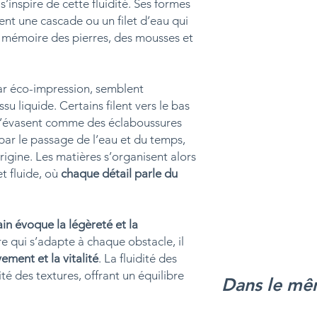
inspire de cette fluidité. Ses formes
Vous disposez de 
vous serez
rembou
ent une cascade ou un filet d’eau qui
sur notre site.
 la mémoire des pierres, des mousses et
Entretien :
dépous
régulièrement avec
et propre ou un 
par éco-impression, semblent
u liquide. Certains filent vers le bas
 s’évasent comme des éclaboussures
 par le passage de l’eau et du temps,
igine. Les matières s’organisent alors
t fluide, où
chaque détail parle du
n évoque la légèreté et la
e qui s’adapte à chaque obstacle, il
ement et la vitalité
. La fluidité des
té des textures, offrant un équilibre
Dans le mê