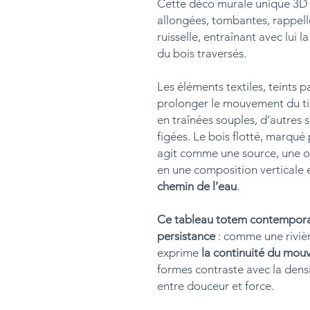
Cette déco murale unique 3D s’
allongées, tombantes, rappell
ruisselle, entraînant avec lui
du bois traversés.
Les éléments textiles, teints 
prolonger le mouvement du tiss
en traînées souples, d’autres
figées. Le bois flotté, marqué
agit comme une source, une or
en une composition verticale e
chemin de l’eau
.
Ce tableau totem contemporai
persistance
: comme une rivièr
exprime
la continuité du mouv
formes contraste avec la densi
entre douceur et force.